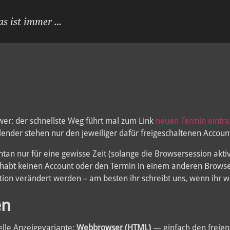
as ist immer …
hwer: der schnellste Weg führt mal zum Link
neuen Termin eintr
ender stehen nur den jeweiliger dafür freigeschaltenen Accoun
 nur für eine gewisse Zeit (solange die Browsersession aktiv i
 habt keinen Account oder den Termin in einem anderen Brows
on verändert werden – am besten ihr schreibt uns, wenn ihr w
en
nelle Anzeigevariante:
Webbrowser (HTML)
— einfach den freien