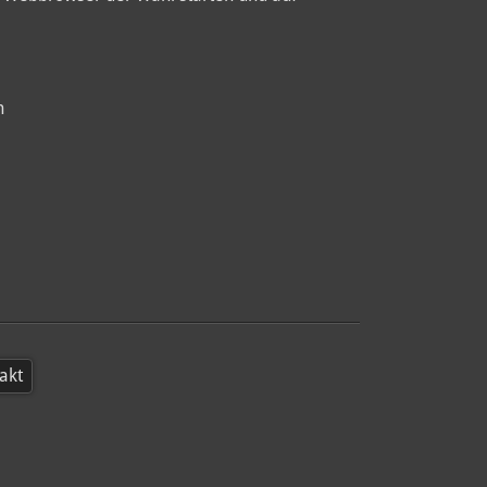
h
akt