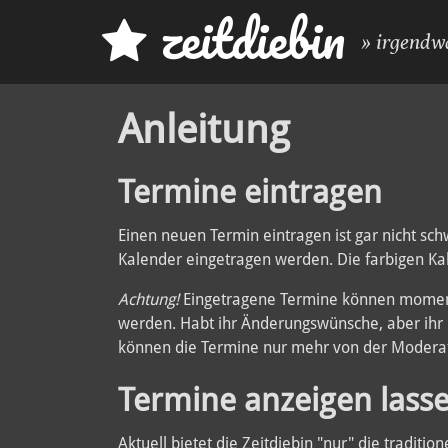
z
eit
d
iebin
» irgendw
Anleitung
Termine eintragen
Einen neuen Termin eintragen ist gar nicht sc
Kalender eingetragen werden. Die farbigen Kal
Achtung!
Eingetragene Termine können momentan
werden. Habt ihr Änderungswünsche, aber ihr
können die Termine nur mehr von der Moderati
Termine anzeigen lass
Aktuell bietet die Zeitdiebin "nur" die traditio