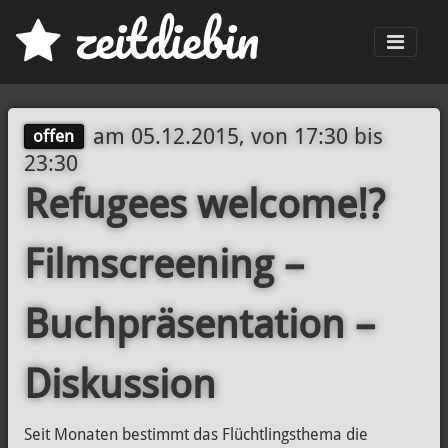
z
eit
d
iebin
Men
am
05.12.2015, von 17:30
bis
offen
23:30
Refugees welcome!?
Filmscreening –
Buchpräsentation –
Diskussion
Seit Monaten bestimmt das Flüchtlingsthema die