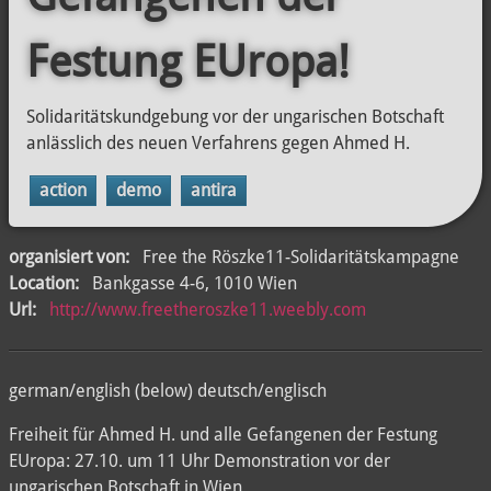
Festung EUropa!
Solidaritätskundgebung vor der ungarischen Botschaft
anlässlich des neuen Verfahrens gegen Ahmed H.
action
demo
antira
organisiert von:
Free the Röszke11-Solidaritätskampagne
Location:
Bankgasse 4-6, 1010 Wien
Url:
http://www.freetheroszke11.weebly.com
german/english (below) deutsch/englisch
Freiheit für Ahmed H. und alle Gefangenen der Festung
EUropa: 27.10. um 11 Uhr Demonstration vor der
ungarischen Botschaft in Wien