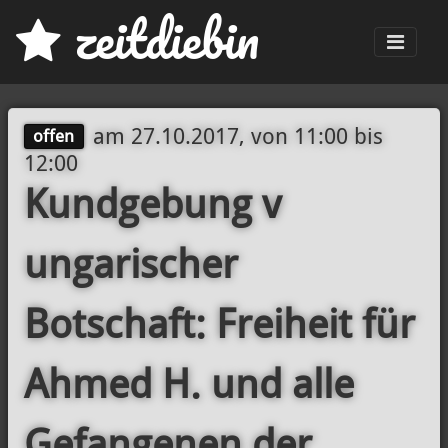
z
eit
d
iebin
Men
am
27.10.2017, von 11:00
bis
offen
12:00
Kundgebung v
ungarischer
Botschaft: Freiheit für
Ahmed H. und alle
Gefangenen der