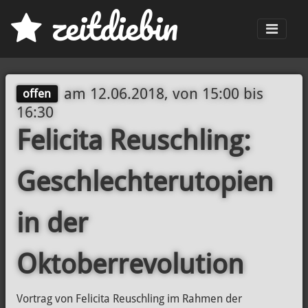
z
eit
d
iebin
Men
am
12.06.2018, von 15:00
bis
offen
16:30
Felicita Reuschling:
Geschlechterutopien
in der
Oktoberrevolution
Vortrag von Felicita Reuschling im Rahmen der