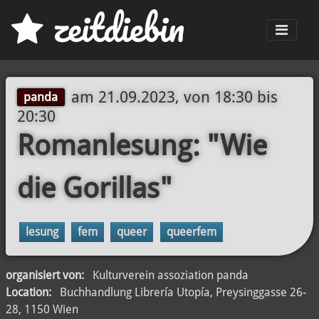
z
eit
d
iebin
Men
am
21.09.2023, von 18:30
bis
panda
20:30
Romanlesung: "Wie
die Gorillas"
lesung
fem
queer
queerfem
organisiert von:
Kulturverein assoziation panda
Location:
Buchhandlung Librería Utopía, Preysinggasse 26-
28, 1150 Wien