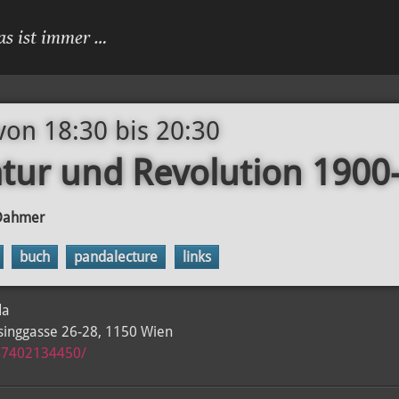
as ist immer …
von 18:30
bis
20:30
ratur und Revolution 190
 Dahmer
buch
pandalecture
links
da
singgasse 26-28, 1150 Wien
47402134450/