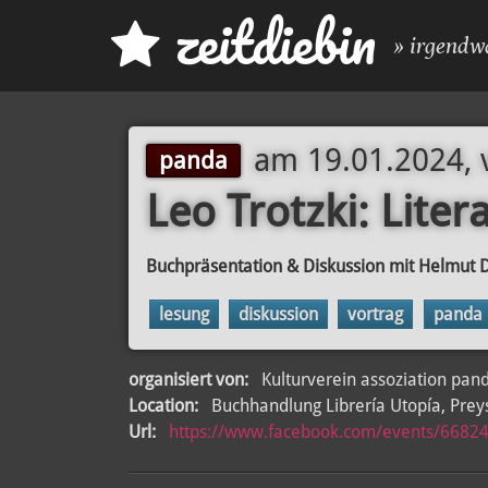
z
eit
d
iebin
» irgendw
am
19.01.2024, 
panda
Leo Trotzki: Lite
Buchpräsentation & Diskussion mit Helmut
lesung
diskussion
vortrag
panda
organisiert von:
Kulturverein assoziation pan
Location:
Buchhandlung Librería Utopía, Prey
Url:
https://www.facebook.com/events/6682