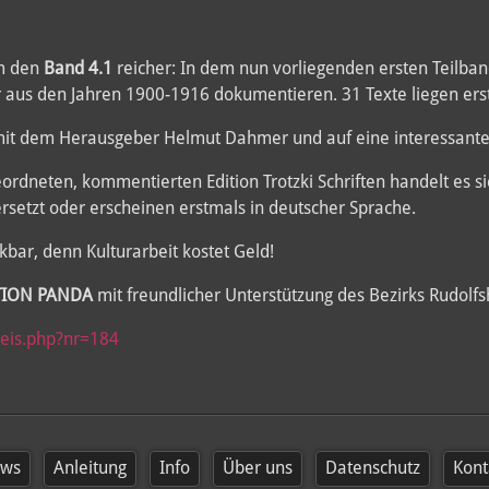
um den
Band 4.1
reicher: In dem nun vorliegenden ersten Teilban
ur aus den Jahren 1900-1916 dokumentieren. 31 Texte liegen ers
it dem Herausgeber Helmut Dahmer und auf eine interessante
eordneten, kommentierten Edition Trotzki Schriften handelt es 
setzt oder erscheinen erstmals in deutscher Sprache.
nkbar, denn Kulturarbeit kostet Geld!
TION PANDA
mit freundlicher Unterstützung des Bezirks Rudolf
weis.php?nr=184
ws
Anleitung
Info
Über uns
Datenschutz
Kont