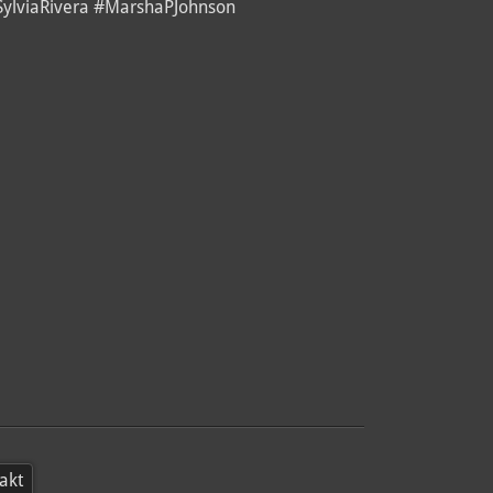
#SylviaRivera #MarshaPJohnson
akt