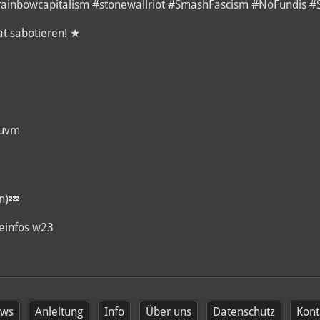
#rainbowcapitalism #stonewallriot #SmashFascism #NoFundis 
at sabotieren! ★
 uvm
n)💤
einfos w23
ws
Anleitung
Info
Über uns
Datenschutz
Kont