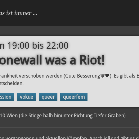
as ist immer …
n 19:00
bis
22:00
onewall was a Riot!
nkheit verschoben werden (Gute Besserung💜🖤)! Es gibt als 
tscheiden!
ssion
vokue
queer
queerfem
10 Wien (die Stiege halb hinunter Richtung Tiefer Graben)
von vergangenen und aktuellen Kämpfen. Anschließend gibt es d