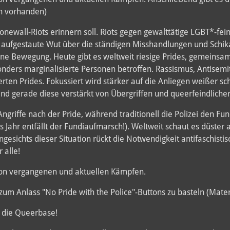
en vorhanden)
tonewall-Riots erinnern soll. Riots gegen gewalttätige LGBT*-fein
die aufgestaute Wut über die ständigen Misshandlungen und Sch
ne Bewegung. Heute gibt es weltweit riesige Prides, gemeinsam 
nders marginalisierte Personen betroffen. Rassismus, Antisemit
rten Prides. Fokussiert wird stärker auf die Anliegen weißer sc
ind gerade diese verstärkt von Übergriffen und queerfeindlicher
ngriffe nach der Pride, während traditionell die Polizei den Fun
s Jahr entfällt der Fundiaufmarsch!). Weltweit schaut es düster a
gesichts dieser Situation rückt die Notwendigkeit antifaschisti
 alle!
 von vergangenen und aktuellen Kämpfen.
 zum Anlass "No Pride with the Police"-Buttons zu basteln (Mate
r die Queerbase!