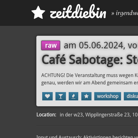
z
eit
d
iebin
» irgendw
am
05.06.2024, vo
raw
Café Sabotage: St
ACHTUNG! Die Veranstaltung muss wegen Kra
genau, werden wir am Abend gemeinsam en
workshop
disku
Location:
in der w23, Wipplingerstraße 23, 10
Input und Austausch: Aktivistinnen berichten 