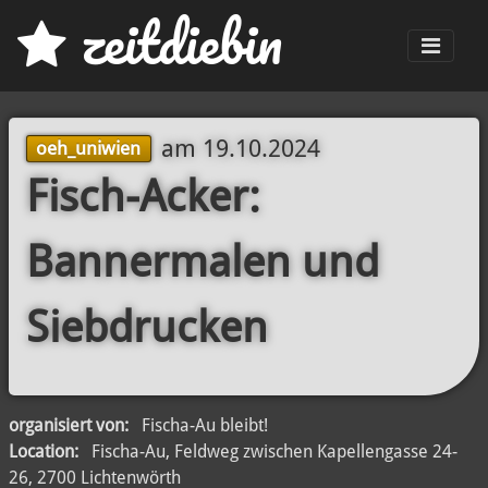
z
eit
d
iebin
Men
am
19.10.2024
oeh_uniwien
Fisch-Acker:
Bannermalen und
Siebdrucken
organisiert von:
Fischa-Au bleibt!
Location:
Fischa-Au, Feldweg zwischen Kapellengasse 24-
26, 2700 Lichtenwörth