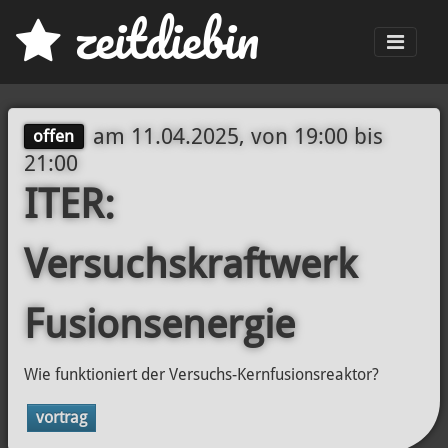
z
eit
d
iebin
Men
am
11.04.2025, von 19:00
bis
offen
21:00
ITER:
Versuchskraftwerk
Fusionsenergie
Wie funktioniert der Versuchs-Kernfusionsreaktor?
vortrag