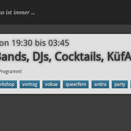
as ist immer …
von 19:30
bis
03:45
Bands, DJs, Cocktails, Küf
m Programm!
rkshop
vortrag
vokue
queerfem
antira
party