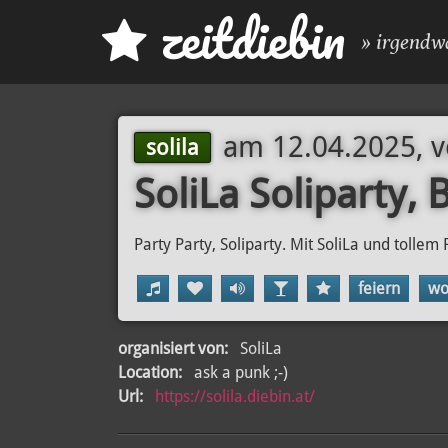
z
eit
d
iebin
» irgendw
am
12.04.2025, 
solila
SoliLa Soliparty, 
Party Party, Soliparty. Mit SoliLa und tolle
feiern
wo
organisiert von:
SoliLa
Location:
ask a punk ;-)
Url:
https://solila.diebin.at/