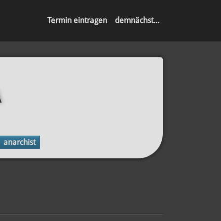
Termin eintragen
demnächst...
A
anarchist