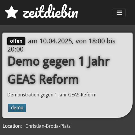
z
eit
d
iebin
Men
am
10.04.2025, von 18:00
bis
offen
20:00
Demo gegen 1 Jahr
GEAS Reform
Demonstration gegen 1 Jahr GEAS-Reform
demo
Location:
Christian-Broda-Platz