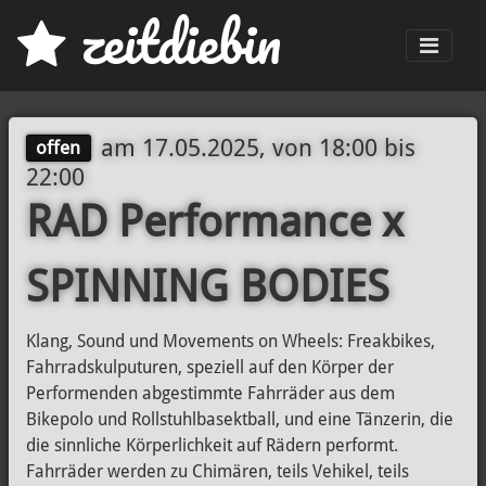
z
eit
d
iebin
Men
am
17.05.2025, von 18:00
bis
offen
22:00
RAD Performance x
SPINNING BODIES
Klang, Sound und Movements on Wheels: Freakbikes,
Fahrradskulputuren, speziell auf den Körper der
Performenden abgestimmte Fahrräder aus dem
Bikepolo und Rollstuhlbasektball, und eine Tänzerin, die
die sinnliche Körperlichkeit auf Rädern performt.
Fahrräder werden zu Chimären, teils Vehikel, teils