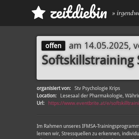
z
eit
d
iebin
» irgendw
am
14.05.2025, 
offen
Softskillstraini
organisiert von:
Stv Psychologie Krips
Location:
Lesesaal der Pharmakologie, Währi
Url:
https://www.eventbrite.at/e/softskilltr
Im Rahmen unseres IFMSA-Trainingsprogramms
lernen wir, Stressquellen zu erkennen, indivi