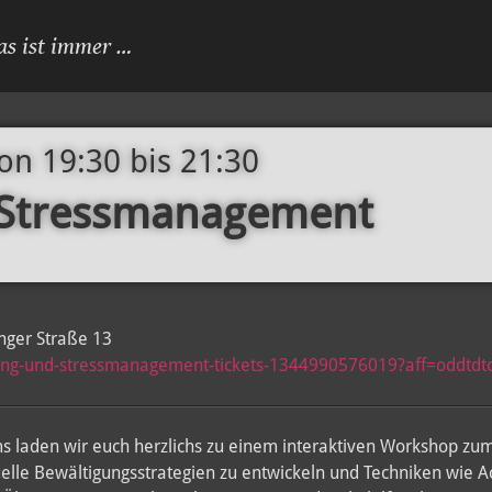
as ist immer …
von 19:30
bis
21:30
ng Stressmanagement
nger Straße 13
aining-und-stressmanagement-tickets-1344990576019?aff=oddtdt
 laden wir euch herzlichs zu einem interaktiven Workshop 
duelle Bewältigungsstrategien zu entwickeln und Techniken wie