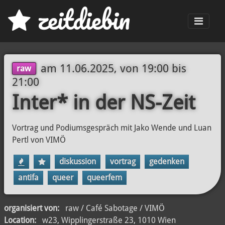
z
eit
d
iebin
Men
am
11.06.2025, von 19:00
bis
raw
21:00
Inter* in der NS-Zeit
Vortrag und Podiumsgespräch mit Jako Wende und Luan
Pertl von VIMÖ
diskussion
vortrag
gedenken
antifa
queer
queerfem
organisiert von:
raw / Café Sabotage / VIMÖ
Location:
w23, Wipplingerstraße 23, 1010 Wien