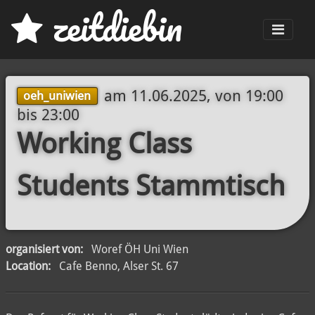
z
eit
d
iebin
Men
am
11.06.2025, von 19:00
oeh_uniwien
bis
23:00
Working Class
Students Stammtisch
organisiert von:
Woref ÖH Uni Wien
Location:
Cafe Benno, Alser St. 67