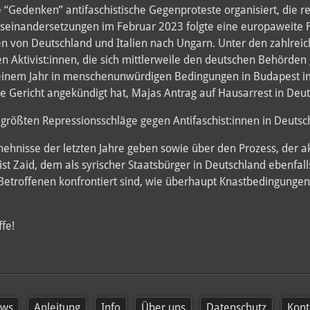
 “Gedenken” antifaschistische Gegenproteste organisiert, die r
 Auseinandersetzungen im Februar 2023 folgte eine europaweite
en von Deutschland und Italien nach Ungarn. Unter den zahlreic
en Aktivist:innen, die sich mittlerweile den deutschen Behörden 
 einem Jahr in menschenunwürdigen Bedingungen in Budapest im 
 Gericht angekündigt hat, Majas Antrag auf Hausarrest in Deut
 größten Repressionsschläge gegen Antifaschist:innen in Deutsc
chehnisse der letzten Jahre geben sowie über den Prozess, der 
ist Zaid, dem als syrischer Staatsbürger in Deutschland ebenfall
 Betroffenen konfrontiert sind, wie überhaupt Knastbedingunge
ffe!
ws
Anleitung
Info
Über uns
Datenschutz
Kont