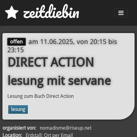
z
eit
d
iebin
Men
am
11.06.2025, von 20:15
bis
offen
23:15
DIRECT ACTION
lesung mit servane
Lesung zum Buch Direct Action
lesung
organisiert von:
nomadisme@riseup.net
Location:
Erdstall: Ort per Email