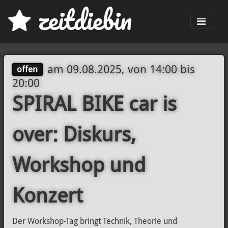
z
eit
d
iebin
Men
am
09.08.2025, von 14:00
bis
offen
20:00
SPIRAL BIKE car is
over: Diskurs,
Workshop und
Konzert
Der Workshop-Tag bringt Technik, Theorie und