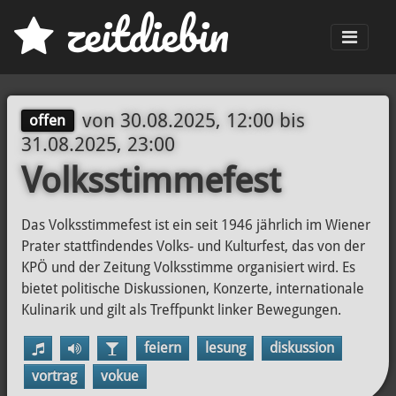
z
eit
d
iebin
Men
von
30.08.2025, 12:00
bis
offen
31.08.2025, 23:00
Volksstimmefest
Das Volksstimmefest ist ein seit 1946 jährlich im Wiener
Prater stattfindendes Volks- und Kulturfest, das von der
KPÖ und der Zeitung Volksstimme organisiert wird. Es
bietet politische Diskussionen, Konzerte, internationale
Kulinarik und gilt als Treffpunkt linker Bewegungen.
feiern
lesung
diskussion
vortrag
vokue