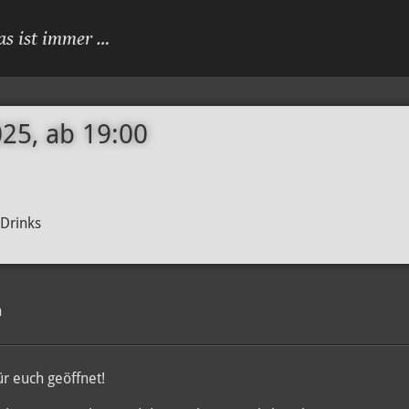
as ist immer …
25, ab 19:00
 Drinks
n
r euch geöffnet!