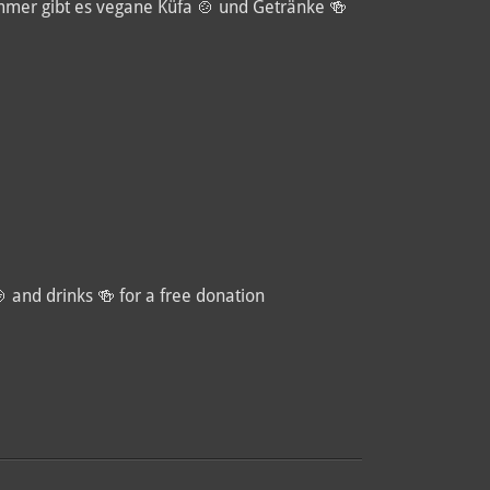
mer gibt es vegane Küfa 🍲 und Getränke 🍻
 and drinks 🍻 for a free donation