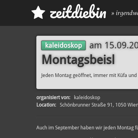
z
eit
d
iebin
» irgendw
am
15.09.20
kaleidoskop
Montagsbeisl
Jeden Montag geöffnet, immer mit Küfa und
organisiert von:
kaleidoskop
Location:
Schönbrunner Straße 91, 1050 Wie
Auch im September haben wir jeden Montag fü