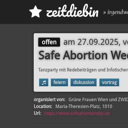
z
eit
d
iebin
» irgendw
am
27.09.2025, 
offen
Safe Abortion We
Tanzparty mit Redebeiträgen und Infotische
feiern
diskussion
vortrag
organisiert von:
Grüne Frauen Wien und ZWID
Location:
Maria-Theresien-Platz, 1010
Url:
https://www.safeabortionday.at/