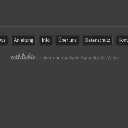
ws
Anleitung
Info
Über uns
Datenschutz
Kont
zeitdiebin
– linker und radikaler Kalender für Wien