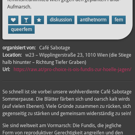
Aufmarsch.
diskussion
antihetnorm
fem
queerfem
organisiert von:
Café Sabotage
Location:
w23 – Wipplingerstraße 23, 1010 Wien (die Stiege
halb hinunter – Richtung Tiefer Graben)
Url:
https://raw.at/pro-choice-is-ois-fundis-zur-hoelle-jagen/
So schnell ist sie vorbei unsere wohlverdiente Café Sabotage
Sommerpause. Die Blätter färben sich und oarsch kalt wirds
(auf vielen Ebenen). Viele Gründe zusammen zu rücken, sich
gegenseitig zu stärken und gemeinsam widerständig zu sein!
Sie sind weltweit am Vormarsch: Die Fundis, die jegliche
Form von reproduktiver Gerechtigkeit angreifen und den