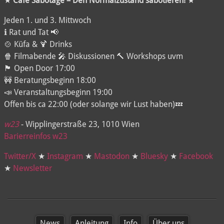
★ Café Sabotage – Den Normalzustand sabotieren! ★
Jeden 1. und 3. Mittwoch
ℹ️ Rat und Tat 📢
🍲 Küfa & 🍹 Drinks
🍿 Filmabende 🎤 Diskussionen 🔨 Workshops uvm
🏴 Open Door 17:00
🚧 Beratungsbeginn 18:00
📣 Veranstaltungsbeginn 19:00
Offen bis ca 22:00 (oder solange wir Lust haben)💤
w23
- Wipplingerstraße 23, 1010 Wien
Barierreinfos w23
Twitter/X
★
Instagram
★
Mastodon
★
Bluesky
★
Facebook
★
Newsletter
News
Anleitung
Info
Über uns