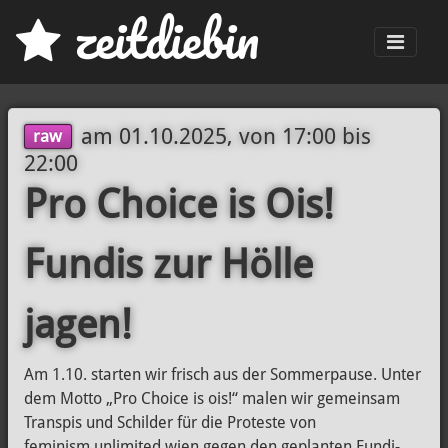
z
eit
d
iebin
Men
am
01.10.2025, von 17:00
bis
raw
22:00
Pro Choice is Ois!
Fundis zur Hölle
jagen!
Am 1.10. starten wir frisch aus der Sommerpause. Unter
dem Motto „Pro Choice is ois!“ malen wir gemeinsam
Transpis und Schilder für die Proteste von
feminism.unlimited wien gegen den geplanten Fundi-