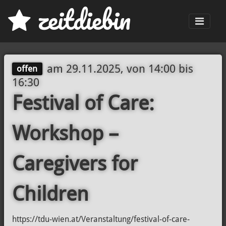
z
eit
d
iebin
Men
am
29.11.2025, von 14:00
bis
offen
16:30
Festival of Care:
Workshop –
Caregivers for
Children
https://tdu-wien.at/Veranstaltung/festival-of-care-