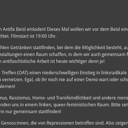
Antifa Beisl einladen! Dieses Mal wollen wir vor dem Beisl ein
htet. Filmstart ist 19:00 Uhr.
en Getränken stattfinden, bei dem die Möglichkeit besteht, auc
anstaltungen einen Raum schaffen, in dem wir auch gemeinsam 
antifaschistische Arbeit ist heute wichtiger denn je!
 Treffen (OAT) einen niederschwelligen Einstieg in linksradikale
rnetzen. Egal, ob ihr noch nie auf einer Demo wart oder schon 
ulernen!
ismus, Rassismus, Homo- und Transfeindlichkeit und andere mens
nden uns in einem linken, queer-feministischen Raum. Bitte s
ann nur gemeinsam stattfinden!
enoss:innen, die von Repressionen betroffen sind. Also zeigen 