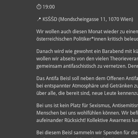
⏱️ 19:00
📍 KSŠŠD (Mondscheingasse 11, 1070 Wien)
Wir wollen auch diesen Monat wieder zu einem 
österreichischen Politiker*innen kritisch beleuc
Danach wird wie gewohnt ein Barabend mit kühl
wollen wir abseits von den vielen Theoriever
gemeinsam antifaschistisch zu vernetzen. Denn 
Das Antifa Beisl soll neben dem Offenen Antifa
bei entspannter Atmosphäre und Getränken zu ve
über alle, die bereit sind, neue Leute kennenz
Bei uns ist kein Platz für Sexismus, Antisemit
Menschen bei uns wohlfühlen können. Wir befi
aufeinander Rücksicht! Kollektive Awarness k
Bei diesem Beisl sammeln wir Spenden für die G