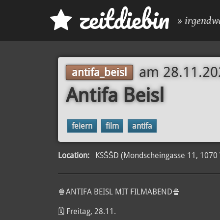
z
eit
d
iebin
» irgendw
am
28.11.20
antifa_beisl
Antifa Beisl
feiern
film
antifa
Location:
KSŠŠD (Mondscheingasse 11, 1070 
🍿ANTIFA BEISL MIT FILMABEND🍿
🗓️ Freitag, 28.11.