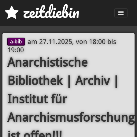
z
eit
d
iebin
Men
am
27.11.2025, von 18:00
bis
a-bib
19:00
Anarchistische
Bibliothek | Archiv |
Institut für
Anarchismusforschung
ist offen!!!