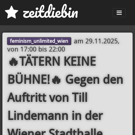
z
eit
d
iebin
Men
am
29.11.2025,
feminism_unlimited_wien
von 17:00
bis
22:00
🔥TÄTERN KEINE
BÜHNE!🔥 Gegen den
Auftritt von Till
Lindemann in der
Wiener Stadthalle