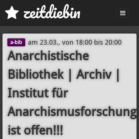
z
eit
d
iebin
Men
am
23.03., von 18:00
bis
20:00
a-bib
Anarchistische
Bibliothek | Archiv |
Institut für
Anarchismusforschung
ist offen!!!