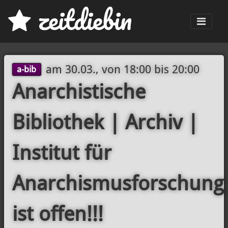
z
eit
d
iebin
Men
am
30.03., von 18:00
bis
20:00
a-bib
Anarchistische
Bibliothek | Archiv |
Institut für
Anarchismusforschung
ist offen!!!