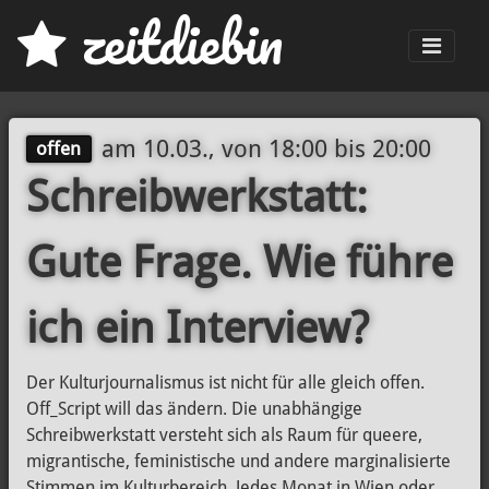
z
eit
d
iebin
Men
am
10.03., von 18:00
bis
20:00
offen
Schreibwerkstatt:
Gute Frage. Wie führe
ich ein Interview?
Der Kulturjournalismus ist nicht für alle gleich offen.
Off_Script will das ändern. Die unabhängige
Schreibwerkstatt versteht sich als Raum für queere,
migrantische, feministische und andere marginalisierte
Stimmen im Kulturbereich. Jedes Monat in Wien oder