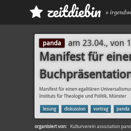
z
eit
d
iebin
» irgendw
am
23.04., von 
panda
Manifest für eine
Buchpräsentation
Manifest für einen egalitären Universalismus
Instituts für Theologie und Politik, Münster
lesung
diskussion
vortrag
panda
organisiert von:
Kulturverein assoziation pan