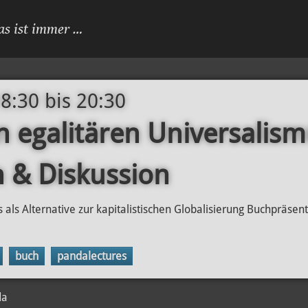
as ist immer …
18:30
bis
20:30
n egalitären Universalism
 & Diskussion
 als Alternative zur kapitalistischen Globalisierung Buchpräsen
buch
pandalectures
da