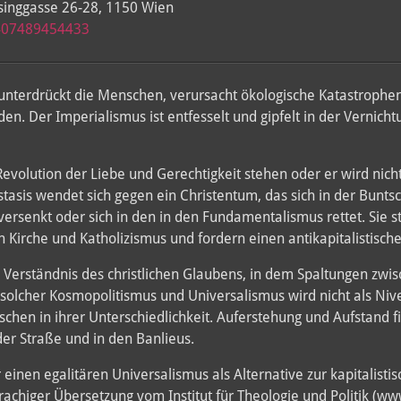
singgasse 26-28, 1150 Wien
2407489454433
unterdrückt die Menschen, verursacht ökologische Katastrophen
 Der Imperialismus ist entfesselt und gipfelt in der Vernichtun
Revolution der Liebe und Gerechtigkeit stehen oder er wird nicht
stasis wendet sich gegen ein Christentum, das sich in der Bunts
ät versenkt oder sich in den in den Fundamentalismus rettet. Sie
 Kirche und Katholizismus und fordern einen antikapitalistische
n Verständnis des christlichen Glaubens, in dem Spaltungen zwis
olcher Kosmopolitismus und Universalismus wird nicht als Nive
chen in ihrer Unterschiedlichkeit. Auferstehung und Aufstand f
der Straße und in den Banlieus.
einen egalitären Universalismus als Alternative zur kapitalisti
rachiger Übersetzung vom Institut für Theologie und Politik (www