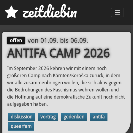
z
eit
d
iebin
Men
von
01.09.
bis
06.09.
offen
ANTIFA CAMP 2026
Im September 2026 kehren wir mit einem noch
größeren Camp nach Kärnten/Koroška zurück, in dem
wir alle zusammenbringen wollen, die sich aktiv gegen
die Bedrohungen des Faschismus wehren wollen und
die Hoffnung auf eine demokratische Zukunft noch nicht
aufgegeben haben.
diskussion
vortrag
gedenken
antifa
queerfem