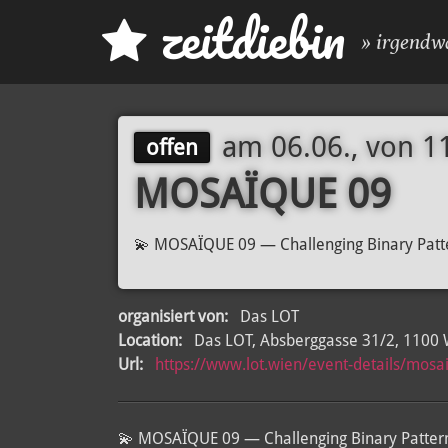
z
eit
d
iebin
» irgendw
am
06.06., von 1
offen
MOSAÏQUE 09
💫 MOSAÏQUE 09 — Challenging Binary Patt
organisiert von:
Das LOT
Location:
Das LOT, Absberggasse 31/2, 1100 
Url:
https://www.lot.wien/event-details/mosa
💫 MOSAÏQUE 09 — Challenging Binary Pattern