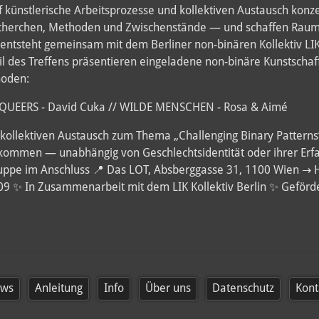
 künstlerische Arbeitsprozesse und kollektiven Austausch konzent
Recherchen, Methoden und Zwischenstände — und schaffen Raum 
entsteht gemeinsam mit dem Berliner non-binären Kollektiv LI
l des Treffens präsentieren eingeladene non-binäre Kunstschaf
hoden:
9 QUEERS - David Cuka // WILDE MENSCHEN - Rosa & Aimé
n kollektiven Austausch zum Thema „Challenging Binary Patter
llkommen — unabhängig von Geschlechtsidentität oder ihrer Erf
ppe im Anschluss 📍 Das LOT, Absberggasse 31, 1100 Wien → Hi
-09 ✨ In Zusammenarbeit mit dem LIK Kollektiv Berlin ✨ Geför
ws
Anleitung
Info
Über uns
Datenschutz
Kont