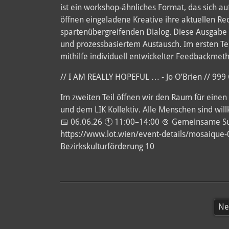
ist ein workshop-ähnliches Format, das sich auf
öffnen eingeladene Kreative ihre aktuellen 
spartenübergreifenden Dialog. Diese Ausgabe 
und prozessbasiertem Austausch. Im ersten Tei
mithilfe individuell entwickelter Feedbackmet
// I AM REALLY HOPEFUL … - Jo O’Brien // 99
Im zweiten Teil öffnen wir den Raum für eine
und dem LIK Kollektiv. Alle Menschen sind wi
📅 06.06.26 🕚 11:00–14:00 🍲 Gemeinsame Su
https://www.lot.wien/event-details/mosaique
Bezirkskulturförderung 10
Ne