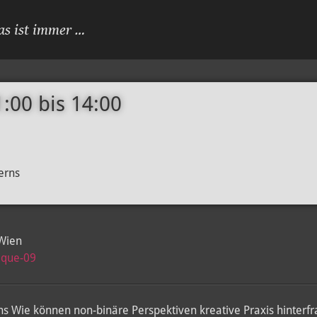
as ist immer …
1:00
bis
14:00
erns
Wien
ique-09
s Wie können non-binäre Perspektiven kreative Praxis hinter