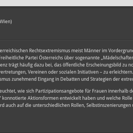
Wien)
terreichischen Rechtsextremismus meist Männer im Vordergrund 
Freiheitliche Partei Österreichs über sogenannte „Mädelschaften
enz trägt häufig dazu bei, das öffentliche Erscheinungsbild zu 
nvertretungen, Vereinen oder sozialen Initiativen – zu erleichte
nismus zunehmend Eingang in Debatten und Strategien der extr
euchtet, wie sich Partizipationsangebote für Frauen innerhalb 
“ konnotierte Aktionsformen entwickelt haben und welche Rolle 
d auch auf die unterschiedlichen Rollen, Selbstinszenierungen 