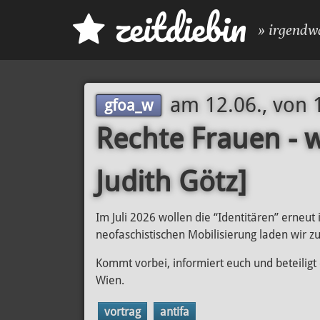
z
eit
d
iebin
» irgendw
am
12.06., von 
gfoa_w
Rechte Frauen - 
Judith Götz]
Im Juli 2026 wollen die “Identitären” erneut
neofaschistischen Mobilisierung laden wir z
Kommt vorbei, informiert euch und beteiligt
Wien.
vortrag
antifa