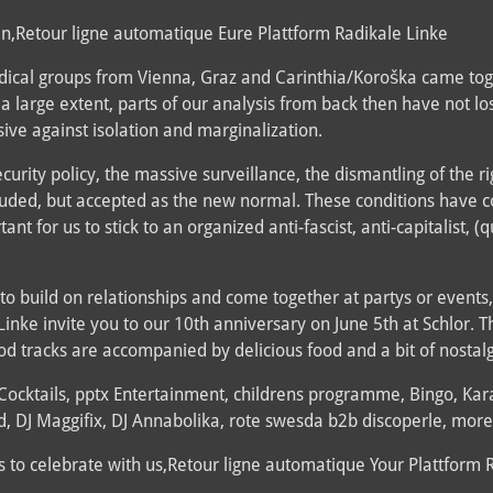
len,Retour ligne automatique Eure Plattform Radikale Linke
dical groups from Vienna, Graz and Carinthia/Koroška came tog
 large extent, parts of our analysis from back then have not los
ve against isolation and marginalization.
ecurity policy, the massive surveillance, the dismantling of the 
lauded, but accepted as the new normal. These conditions have 
nt for us to stick to an organized anti-fascist, anti-capitalist, (
be to build on relationships and come together at partys or event
Linke invite you to our 10th anniversary on June 5th at Schlor. 
d tracks are accompanied by delicious food and a bit of nostalg
Cocktails, pptx Entertainment, childrens programme, Bingo, Ka
 DJ Maggifix, DJ Annabolika, rote swesda b2b discoperle, more
to celebrate with us,Retour ligne automatique Your Plattform 