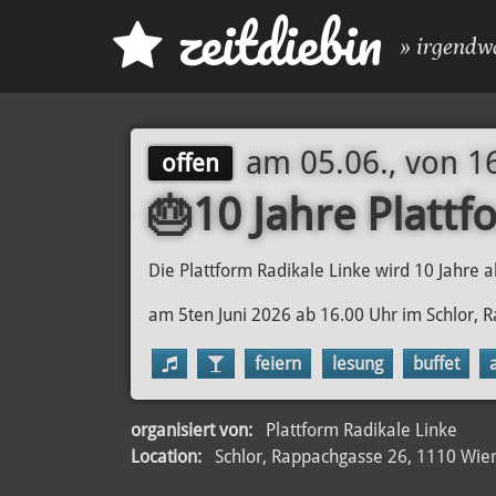
z
eit
d
iebin
» irgendw
am
05.06., von 1
offen
🎂10 Jahre Plattf
Die Plattform Radikale Linke wird 10 Jahre al
am 5ten Juni 2026 ab 16.00 Uhr im Schlor,
feiern
lesung
buffet
organisiert von:
Plattform Radikale Linke
Location:
Schlor, Rappachgasse 26, 1110 Wie