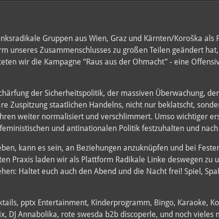
nksradikale Gruppen aus Wien, Graz und Kärnten/Koroška als P
m unseres Zusammenschlusses zu großen Teilen geändert hat, 
tarteten wir die Kampagne “Raus aus der Ohmacht” - eine Offens
härfung der Sicherheitspolitik, der massiven Überwachung, der
täre Zuspitzung staatlichen Handelns, nicht nur beklatscht, so
hren weiter normalisiert und verschlimmert. Umso wichtiger ers
er)feministischen und antinationalen Politik festzuhalten und na
zugeben, kann es sein, an Beziehungen anzuknüpfen und bei Fe
en Praxis laden wir als Plattform Radikale Linke deswegen zu 
tehen: Haltet euch auch den Abend und die Nacht frei! Spiel, S
cktails, pptx Entertainment, Kinderprogramm, Bingo, Karaoke, 
ix, DJ Annabolika, rote swesda b2b discoperle, und noch vieles