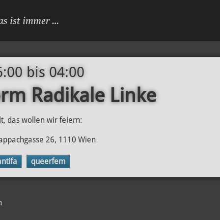
as ist immer …
6:00
bis
04:00
orm Radikale Linke
t, das wollen wir feiern:
 Rappachgasse 26, 1110 Wien
antifa
queerfem
n