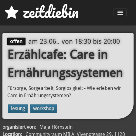
z
eit
d
iebin
Men
am
23.06., von 18:30
bis
20:00
offen
Erzählcafe: Care in
Ernährungssystemen
Fürsorge, Sorgearbeit, Sorglosigkeit - Wie erleben wir
Care in Ernährungssystemen?
lesung
workshop
organisiert von:
Maja Hörnstein
Location:
Communityraum MILA, Vivenotgasse 29, 1120