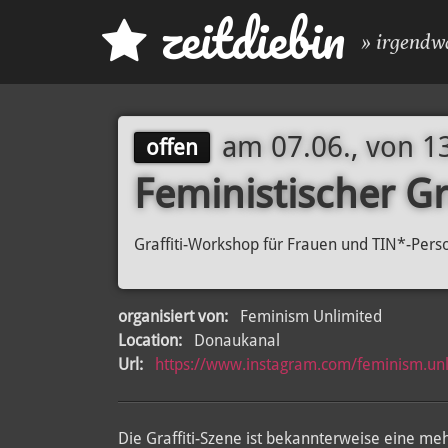
z
eit
d
iebin
» irgendw
am
07.06., von 1
offen
Feministischer Gr
Graffiti-Workshop für Frauen und TIN*-Per
organisiert von:
Feminism Unlimited
Location:
Donaukanal
Url:
https://www.instagram.com/feminism.un
Die Graffiti-Szene ist bekannterweise eine mehr