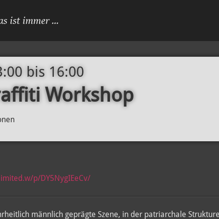
as ist immer …
3:00
bis
16:00
affiti Workshop
sonen
limited.w/p/DY5NygIEeCv/
heitlich männlich geprägte Szene, in der patriarchale Strukturen