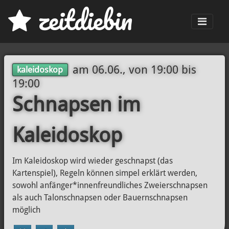
z
eit
d
iebin
Men
am
06.06., von 19:00
bis
kaleidoskop
19:00
Schnapsen im
Kaleidoskop
Im Kaleidoskop wird wieder geschnapst (das
Kartenspiel), Regeln können simpel erklärt werden,
sowohl anfänger*innenfreundliches Zweierschnapsen
als auch Talonschnapsen oder Bauernschnapsen
möglich