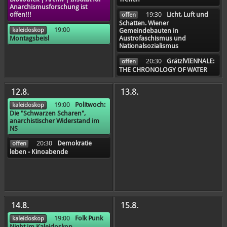
Anarchismusforschung ist
19:30
Licht, Luft und
offen!!!
offen
Schatten. Wiener
19:00
kaleidoskop
Gemeindebauten in
Montagsbeisl
Austrofaschismus und
Nationalsozialismus
20:30
GrätzlVIENNALE:
offen
THE CHRONOLOGY OF WATER
12.8.
13.8.
19:00
Politwoch:
kaleidoskop
Die "Schwarzen Scharen",
anarchistischer Widerstand im
NS
20:30
Demo­kratie
offen
leben - Kinoabende
14.8.
15.8.
19:00
Folk Punk
kaleidoskop
Night im Kaleidoskop