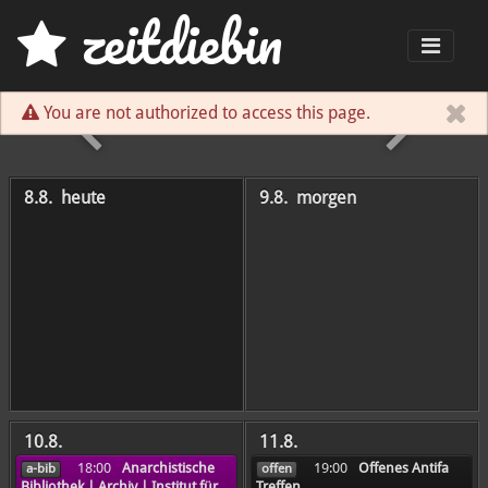
z
eit
d
iebin
Men
You are not authorized to access this page.
früher
8.8.
heute
9.8.
morgen
10.8.
11.8.
18:00
Anarchistische
19:00
Offenes Antifa
a-bib
offen
Bibliothek | Archiv | Institut für
Treffen