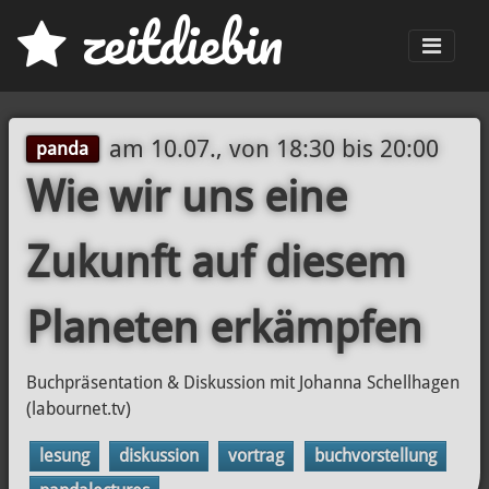
z
eit
d
iebin
Men
am
10.07., von 18:30
bis
20:00
panda
Wie wir uns eine
Zukunft auf diesem
Planeten erkämpfen
Buchpräsentation & Diskussion mit Johanna Schellhagen
(labournet.tv)
lesung
diskussion
vortrag
buchvorstellung