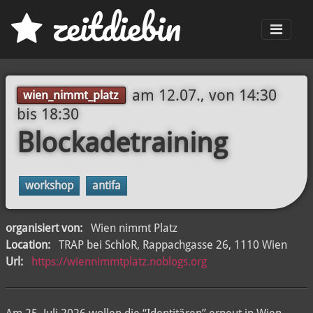
z
eit
d
iebin
Men
am
12.07., von 14:30
wien_nimmt_platz
bis
18:30
Blockadetraining
workshop
antifa
organisiert von:
Wien nimmt Platz
Location:
TRAP bei SchloR, Rappachgasse 26, 1110 Wien
Url:
https://wiennimmtplatz.noblogs.org