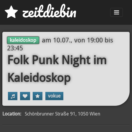
z
eit
d
iebin
Men
am
10.07., von 19:00
bis
kaleidoskop
23:45
Folk Punk Night im
Kaleidoskop
vokue
Location:
Schönbrunner Straße 91, 1050 Wien