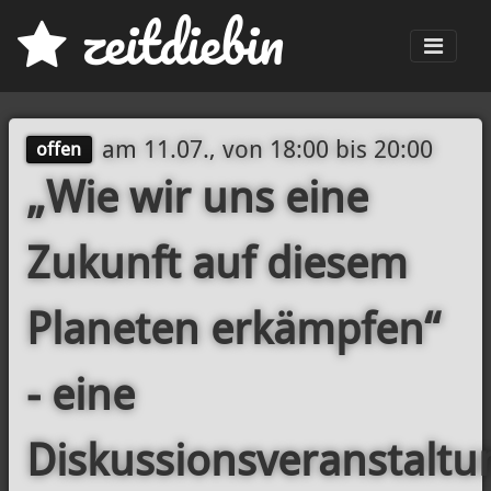
z
eit
d
iebin
Men
am
11.07., von 18:00
bis
20:00
offen
„Wie wir uns eine
Zukunft auf diesem
Planeten erkämpfen“
- eine
Diskussionsveranstaltu