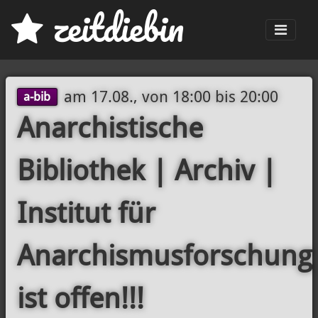
z
eit
d
iebin
Men
am
17.08., von 18:00
bis
20:00
a-bib
Anarchistische
Bibliothek | Archiv |
Institut für
Anarchismusforschung
ist offen!!!