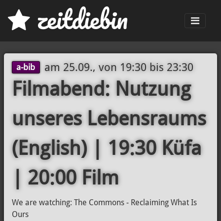
z
eit
d
iebin
Men
am
25.09., von 19:30
bis
23:30
a-bib
Filmabend: Nutzung
unseres Lebensraums
(English) | 19:30 Küfa
| 20:00 Film
We are watching: The Commons - Reclaiming What Is
Ours