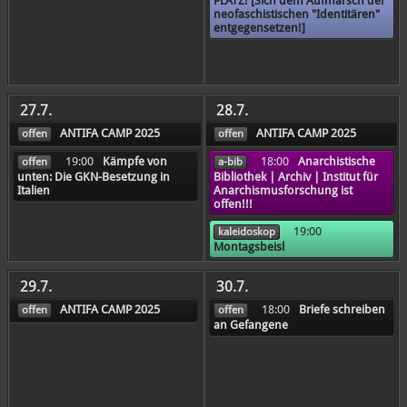
PLATZ! [Sich dem Aufmarsch der
neofaschistischen "Identitären"
entgegensetzen!]
27.7.
28.7.
ANTIFA CAMP 2025
ANTIFA CAMP 2025
offen
offen
19:00
Kämpfe von
18:00
Anarchistische
offen
a-bib
unten: Die GKN-Besetzung in
Bibliothek | Archiv | Institut für
Italien
Anarchismusforschung ist
offen!!!
19:00
kaleidoskop
Montagsbeisl
29.7.
30.7.
ANTIFA CAMP 2025
18:00
Briefe schreiben
offen
offen
an Gefangene