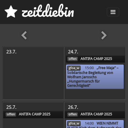
z
eit
d
iebin
Men
früher
23.7.
24.7.
ANTIFA CAMP 2025
offen
15:00
„Free Maja“ –
gfoa_w
Solidarische Begleitung von
Wolfram Jaroschs
„Hungermarsch für
Gerechtigkeit“
25.7.
26.7.
ANTIFA CAMP 2025
ANTIFA CAMP 2025
offen
offen
14:00
WIEN NIMMT
gfoa_w