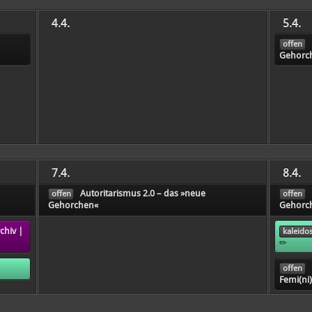
4.4.
5.4.
offen
Gehorc
7.4.
8.4.
Autoritarismus 2.0 – das »neue
offen
offen
Gehorchen«
Gehorc
chiv |
kaleido
✏️
offen
Femi(ni