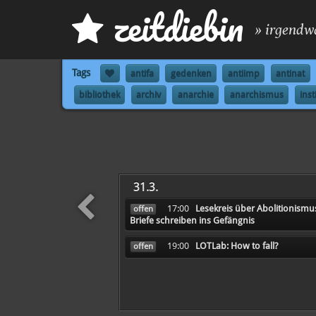
z
eit
d
iebin
» irgendw
Tags
antifa
gedenken
antiimp
antinat
bibliothek
archiv
anarchie
anarchismus
ins
31.3.
17:00
Lesekreis über Abolitionismu
offen
Briefe schreiben ins Gefängnis
früher
19:00
LOTLab: How to fall?
offen