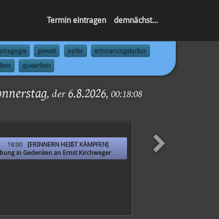
Termin eintragen
demnächst...
emagogie
gewalt
opfer
erinnerungskultur
fem
queerfem
onnerstag
6.8.2026
, der
,
00:18:09
18:00
[ERINNERN HEIßT KÄMPFEN]
ung in Gedenken an Ernst Kirchweger