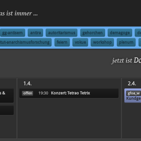
as ist immer …
gg-antisem
antira
autoritarismus
gehorchen
demagoge
d
titut-anarchismusforschung
feiern
vokue
workshop
plenum
D
jetzt ist
1.4.
2.4.
s &
19:30
Konzert: Tetrao Tetrix
offen
gfoa_w
Kundgeb