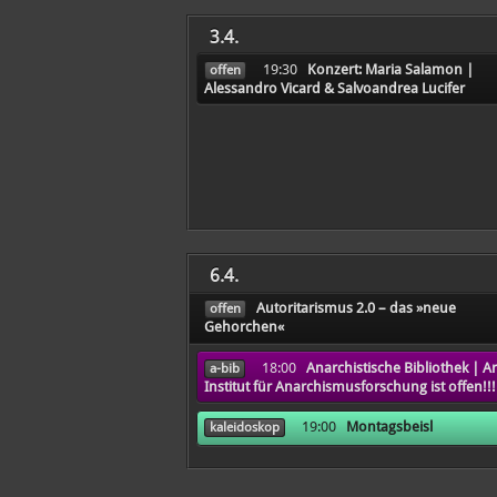
3.4.
19:30
Konzert: Maria Salamon |
offen
Alessandro Vicard & Salvoandrea Lucifer
6.4.
Autoritarismus 2.0 – das »neue
offen
Gehorchen«
18:00
Anarchistische Bibliothek | Ar
a-bib
Institut für Anarchismusforschung ist offen!!!
19:00
Montagsbeisl
kaleidoskop