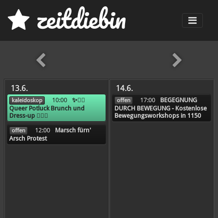
z
eit
d
iebin
Men
früher
13.6.
14.6.
10:00
✨🏳️‍🌈
17:00
BEGEGNUNG
kaleidoskop
offen
Queer Potluck Brunch und
DURCH BEWEGUNG - Kostenlose
Dress-up 🏳️‍🌈✨
Bewegungsworkshops in 1150
12:00
Marsch fürn'
offen
Arsch Protest