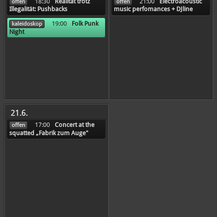
18:30
Realität trotz
21:00
Electroacoustic
offen
offen
Illegalität: Pushbacks
music perfomances + DJline
19:00
Folk Punk
kaleidoskop
Night
21.6.
17:00
Concert at the
offen
squatted „Fabrik zum Auge"