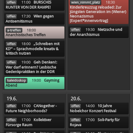
11:00
BURSCHIS
18:30
offen
wien_nimmt_platz
RUNTER VON DER RAMPE!
Kinderkreuzzug reloaded: Zur
jüngsten Generation im (Wiener)
17:30
Wien gegen
Neonazismus
offen
[Expert*innenvortrag]
Antisemitismus
19:30
Nietzsche und
offen
18:00
a-treffen
der Anarchismus
Anarchistisches Treffen
18:00
„Schreiben mit
offen
KI?“ – Sprachmodelle kreativ &
kritisch nutzen
19:00
Geh Denken!:
offen
Wer darf erinnern? Lesbische
Gedenkpraktiken in der DDR
19:00
Gayming
kaleidoskop
Abend
19.6.
20.6.
17:00
CANogether -
14:00
10 Jahre
offen
offen
Future Neighborhoods?
Nobelchor Konzert Festival
17:00
Kollektiver
17:00
Soli-Party für
offen
offen
Fürsorge Raum
Rojava