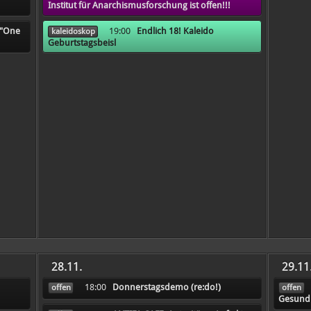
Institut für Anarchismusforschung ist offen!!!
 "One
19:00
Endlich 18! Kaleido
kaleidoskop
Geburtstagsbeisl
28.11.
29.11
18:00
Donnerstagsdemo (re:do!)
offen
offen
Gesund