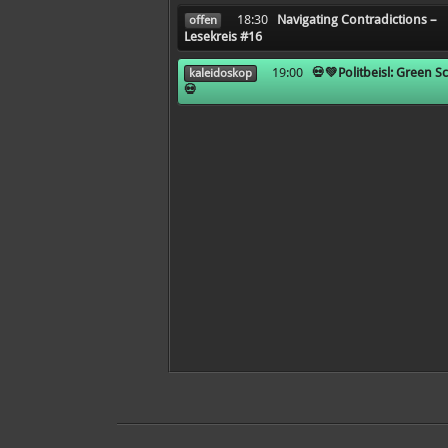
18:30
Navigating Contradictions –
offen
Lesekreis #16
19:00
💀💚Politbeisl: Green S
kaleidoskop
💀