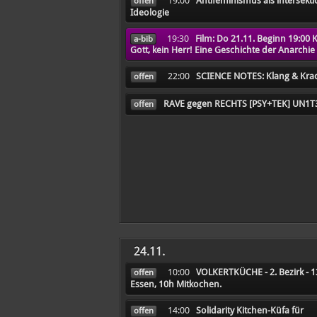
19:00
Antifeminismus als intersekti
offen
Ideologie
19:30
Film: Do 21.11. Beginn 19:00 
a-bib
Gott, kein Herr! Eine Geschichte der Anarchie
22:00
SCIENCE NOTES: Klang & Kra
offen
RAVE gegen RECHTS [PSY+TEK] UN1T
offen
24.11.
10:00
VOLKERTKÜCHE - 2. Bezirk - 
offen
Essen, 10h Mitkochen.
14:00
Solidarity Kitchen-Küfa für
offen