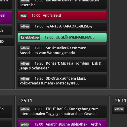
onale
18:30
Musenküsse - eine feministische
offen
Lesereihe
Kein
19:00
Antifa Beisl
oat
19:00
🐊ANTIFA KARAOKE-BEISL🐊
offen
ch
19:00
❤️‍🔥GLÜHWEINABEND❤️‍🔥
kaleidoskop
3D
19:00
Struktureller Rassismus:
offen
Ausschluss vom Wohnungsmarkt
19:30
Konzert: Micaela Trombini |Lisk &
offen
Janje & Schneider
19:30
3D-Druck auf dem Mars,
offen
Politiktrends & mehr - Metaday #100
25.11.
26.11
13h
18:00
FIGHT BACK - Kundgebung zum
offen
offen
internationalen Tag gegen patriarchale Gewalt!
18:00
Anarchistische Bibliothek | Archiv |
a-bib