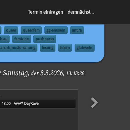
Termin eintragen
demnächst...
queer
queerfem
gg-antisem
antira
blau
femizide
pushbacks
archismusforschung
lesung
feiern
gluhwein
Samstag
8.8.2026
st
, der
,
13:48:28
.
13:00
AwA* DayRave