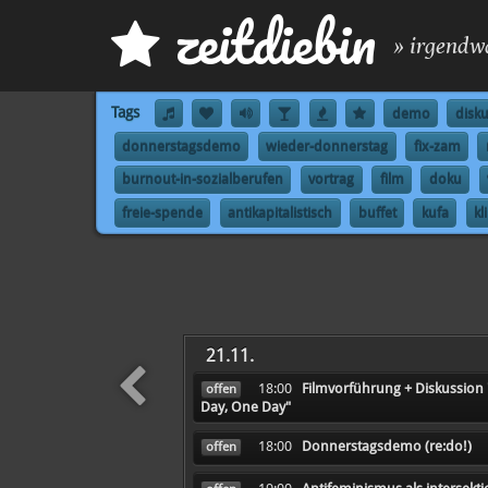
z
eit
d
iebin
» irgendw
Tags
demo
disk
donnerstagsdemo
wieder-donnerstag
fix-zam
burnout-in-sozialberufen
vortrag
film
doku
freie-spende
antikapitalistisch
buffet
kufa
kl
21.11.
18:00
Filmvorführung + Diskussion
offen
Day, One Day"
früher
18:00
Donnerstagsdemo (re:do!)
offen