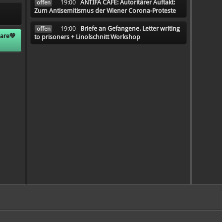
19:00
ANTIFA CAFE: Autoritärer Auftakt:
offen
Zum Antisemitismus der Wiener Corona-Proteste
19:00
Briefe an Gefangene. Letter writing
offen
care💚
to prisoners + Linolschnitt Workshop