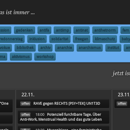
as ist immer …
ussion
gedenken
antifa
antiimp
antinat
antihetnorm
fem
redonnerstag
inklusion
solidaritat
freegan
klimaschutz
baby
vokue
bibliothek
archiv
anarchie
anarchismus
institut
an
ima
aktivismus
workshop
jetzt i
22.11.
23.11
 "One
RAVE gegen RECHTS [PSY+TEK] UN1T3D
offen
offen
18:00
Potenziell furchtbare Tage. Über
offen
Anti-Work, Menstrual Health und das gute Leben