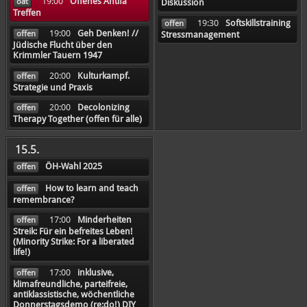
19:00
Offenes Antifa
oat
Diskussion
Treffen
19:30
Softskillstraining
offen
19:00
Geh Denken! //
offen
Stressmanagement
Jüdische Flucht über den
Krimmler Tauern 1947
20:00
Kulturkampf.
offen
Strategie und Praxis
20:00
Decolonizing
offen
Therapy Together (offen für alle)
15.5.
ÖH-Wahl 2025
offen
How to learn and teach
offen
remembrance?
17:00
Minderheiten
offen
Streik: Für ein befreites Leben!
(Minority Strike: For a liberated
life!)
17:00
inklusive,
offen
klimafreundliche, parteifreie,
antiklassistische, wöchentliche
Donnerstagsdemo (re:do!) DIY