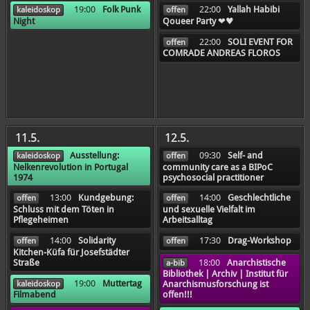
19:00
Folk Punk
22:00
Yallah Habibi
kaleidoskop
offen
Night
Qoueer Party ❤️♥️
22:00
SOLI EVENT FOR
offen
COMRADE ANDREAS FLOROS
11.5.
12.5.
Ausstellung:
09:30
Self- and
kaleidoskop
offen
Nelkenrevolution in Portugal
community care as a BIPoC
1974
psychosocial practitioner
13:00
Kundgebung:
14:00
Geschlechtliche
offen
offen
Schluss mit dem Töten in
und sexuelle Vielfalt im
Pflegeheimen
Arbeitsalltag
14:00
Solidarity
17:30
Drag-Workshop
offen
offen
Kitchen-Küfa für Josefstädter
18:00
Anarchistische
Straße
a-bib
Bibliothek | Archiv | Institut für
19:00
Muttertag
kaleidoskop
Anarchismusforschung ist
Filmabend
offen!!!