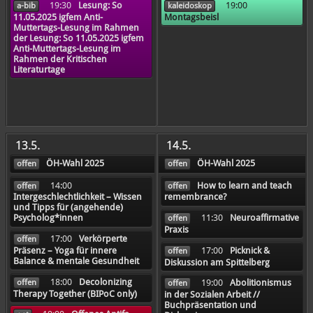
19:30
Lesung: So
19:00
a-bib
kaleidoskop
11.05.2025 igfem Anti-
Montagsbeisl
Muttertags-Lesung im Rahmen
der Lesung: So 11.05.2025 igfem
Anti-Muttertags-Lesung im
Rahmen der Kritischen
Literaturtage
13.5.
14.5.
ÖH-Wahl 2025
ÖH-Wahl 2025
offen
offen
14:00
How to learn and teach
offen
offen
Intergeschlechtlichkeit – Wissen
remembrance?
und Tipps für (angehende)
11:30
Neuroaffirmative
Psycholog*innen
offen
Praxis
17:00
Verkörperte
offen
17:00
Picknick &
Präsenz – Yoga für innere
offen
Balance & mentale Gesundheit
Diskussion am Spittelberg
18:00
Decolonizing
offen
19:00
Abolitionismus
offen
Therapy Together (BIPoC only)
in der Sozialen Arbeit //
Buchpräsentation und