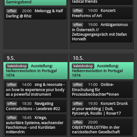
radical friends
Gamingabend
19:00
Konzert:
offen
20:00
Mekongg & Half
offen
FreeForms of Art
Darling @ Rhiz
19:00
Antiziganismus
offen
in Österreich //
Zeitzeugengespräch mit Stefan
Horvath
9.5.
10.5.
Ausstellung:
Ausstellung:
kaleidoskop
kaleidoskop
Nelkenrevolution in Portugal
Nelkenrevolution in Portugal
1974
1974
14:00
sing & resonate -
11:00
Online-
offen
offen
on how to experience your body
Einschulung für
as a powerful instrument
Prozessbeobachter*innen
18:30
Navigating
19:30
Konzert: Drunk
offen
offen
Contradictions – Lesekreis #22
at your wedding | Duit,
Pynzenyk, Rosilio | Rovar17
18:45
Kriege,
offen
20:00
offen
autoritäre Systeme, wachsender
Faschismus - und Kurdistan
OBJEKTVERLUSTFilm in der
mittendrin
narzisstischen Gesellschaft