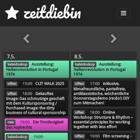
z
eit
d
iebin
Men
früher
7.5.
8.5.
Ausstellung:
Ausstellung:
kaleidoskop
kaleidoskop
Nelkenrevolution in Portugal
Nelkenrevolution in Portugal
1974
1974
15:00
CLIT WALK 2025
17:00
inklusive,
offen
offen
klimafreundliche, parteifreie,
18:00
Gekauftes
antiklassistische, wöchentliche
offen
Donnerstagsdemo (re:do!) DIY
Image: Das schmutzige geschäft
zum Mitmachen!
mit dem Kultursponsoring /
Purchased image: the dirty
18:00
Online
offen
business of cultural sponsorship
Workshop: Structure & Rhythm –
19:00
Die Trostlosigkeit
essential principles for working
raw
together with less effort
des Asylrechts
19:00
Film screening -
offen
19:00
kaleidoskop