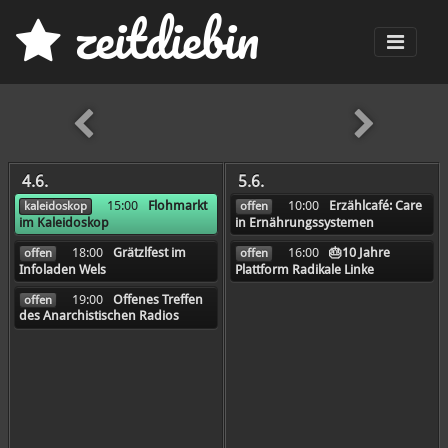
z
eit
d
iebin
Men
früher
4.6.
5.6.
15:00
Flohmarkt
10:00
Erzählcafé: Care
kaleidoskop
offen
im Kaleidoskop
in Ernährungssystemen
18:00
Grätzlfest im
16:00
🎂10 Jahre
offen
offen
Infoladen Wels
Plattform Radikale Linke
19:00
Offenes Treffen
offen
des Anarchistischen Radios