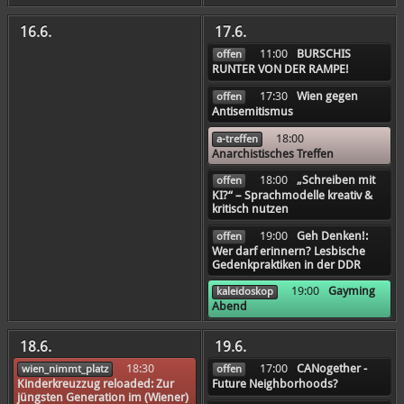
16.6.
17.6.
11:00
BURSCHIS
offen
RUNTER VON DER RAMPE!
17:30
Wien gegen
offen
Antisemitismus
18:00
a-treffen
Anarchistisches Treffen
18:00
„Schreiben mit
offen
KI?“ – Sprachmodelle kreativ &
kritisch nutzen
19:00
Geh Denken!:
offen
Wer darf erinnern? Lesbische
Gedenkpraktiken in der DDR
19:00
Gayming
kaleidoskop
Abend
18.6.
19.6.
18:30
17:00
CANogether -
wien_nimmt_platz
offen
Kinderkreuzzug reloaded: Zur
Future Neighborhoods?
jüngsten Generation im (Wiener)