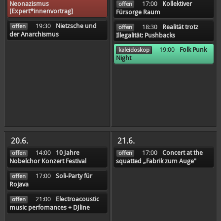
17:00
Kollektiver
Neonazismus
offen
[Expert*innenvortrag]
Fürsorge Raum
19:30
Nietzsche und
offen
18:30
Realität trotz
offen
der Anarchismus
Illegalität: Pushbacks
19:00
Folk Punk
kaleidoskop
Night
20.6.
21.6.
14:00
10 Jahre
17:00
Concert at the
offen
offen
Nobelchor Konzert Festival
squatted „Fabrik zum Auge"
17:00
Soli-Party für
offen
Rojava
21:00
Electroacoustic
offen
music perfomances + DJline