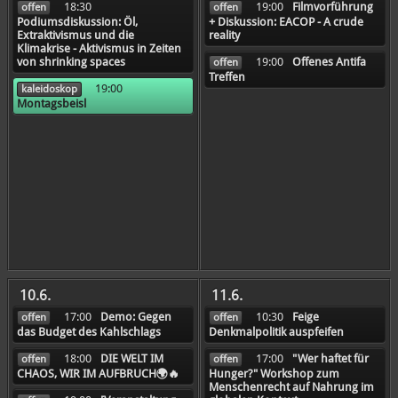
18:30
19:00
Filmvorführung
offen
offen
Podiumsdiskussion: Öl,
+ Diskussion: EACOP - A crude
Extraktivismus und die
reality
Klimakrise - Aktivismus in Zeiten
19:00
Offenes Antifa
von shrinking spaces
offen
Treffen
19:00
kaleidoskop
Montagsbeisl
10.6.
11.6.
17:00
Demo: Gegen
10:30
Feige
offen
offen
das Budget des Kahlschlags
Denkmalpolitik auspfeifen
18:00
DIE WELT IM
17:00
"Wer haftet für
offen
offen
CHAOS, WIR IM AUFBRUCH🌍🔥
Hunger?" Workshop zum
Menschenrecht auf Nahrung im