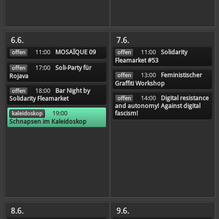
6.6.
7.6.
11:00
MOSAÏQUE 09
11:00
Solidarity
offen
offen
Fleamarket #53
17:00
Soli-Party für
offen
13:00
Feministischer
offen
Rojava
Graffiti Workshop
18:00
Bar Night by
offen
14:00
Digital resistance
offen
Solidarity Fleamarket
and autonomy! Against digital
19:00
fascism!
kaleidoskop
Schnapsen im Kaleidoskop
8.6.
9.6.