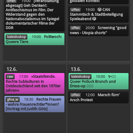
19:00
[Veranstaltung
globalen Kontext
offen
abgesagt] Geh Denken!:
19:00
🎲 CAN
offen
Antifaschismus im Film. Der
Widerstand gegen den
Stammtisch & Stadtbeteiligung
Nationalsozialismus im Spiegel
Spieleabend 🎲
dokumentarischer Filme der
20:00
Screening "good
DDR
offen
news - Utopia shorts"
19:00
Politwoch:
kaleidoskop
Queere Tiere
12.6.
13.6.
17:00
»Staatsfeinde.
10:00
✨🏳️‍🌈
raw
kaleidoskop
Rechte Subkulturen in
Queer Potluck Brunch und
Ostdeutschland seit den 1970er
Dress-up 🏳️‍🌈✨
Jahren«
12:00
Marsch fürn'
offen
18:30
Rechte Frauen
gfoa_w
Arsch Protest
- wahre Frauenrechtler*innen?
[Vortrag mit Judith Götz]